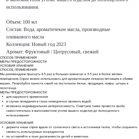
использования.
Объем:
100 мл
Состав:
Вода, ароматичекие масла, производные
оливкового масла
Коллекция:
Новый год 2023
Аромат:
Фруктовый / Цитрусовый, свежий
СПОСОБ ПРИМЕНЕНИЯ
МЕРЫ ПРЕДОСТОРОЖНОСТИ
УСЛОВИЯ ХРАНЕНИЯ
СПОСОБ ПРИМЕНЕНИЯ
Мы рекомендуем прыснуть 4-5 раз в больших комнатах и 3-5 раз в более мелких
помещениях.Спреи можно использовать для ароматизации лежанок питомцев и обивки
машин. Попробуйте нанести спрей на постельное белье, продукции, ковры, шторы и
полотенца.
МЕРЫ ПРЕДОСТОРОЖНОСТИ
для наружного применения
в случае попадания в глаза немедленно промыть водой
возможна индивидуальная непереносимость. Советуем также провести пробу
самостоятельно в малозаметном уголке вашего изделия до полноценного
использования.
УСЛОВИЯ ХРАНЕНИЯ
держите наши спреи вдали от солнечного света и источников тепла, чтобы сохранить
свежесть используемых ингредиентов
не оставляйте в зоне досягаемости детей и животных