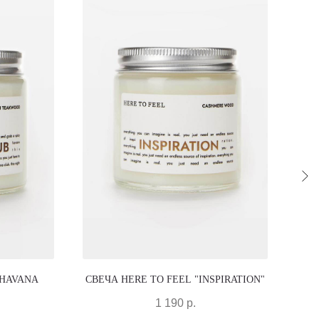
"HAVANA
СВЕЧА HERE TO FEEL "INSPIRATION"
ДУ
1 190
р.