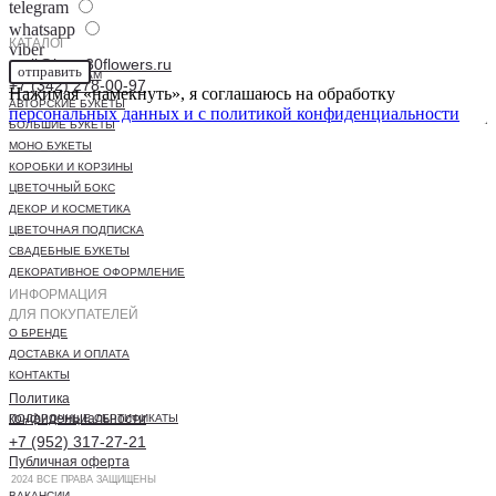
telegram
whatsapp
КАТАЛОГ
viber
mail@buro30flowers.ru
отправить
INSTAGRAM
+7 (342) 278-00-97
Нажимая «намекнуть», я соглашаюсь на обработку
АВТОРСКИЕ БУКЕТЫ
персональных данных и с
политикой конфиденциальности
БОЛЬШИЕ БУКЕТЫ
МОНО БУКЕТЫ
КОРОБКИ И КОРЗИНЫ
ЦВЕТОЧНЫЙ БОКС
ДЕКОР И КОСМЕТИКА
ЦВЕТОЧНАЯ ПОДПИСКА
СВАДЕБНЫЕ БУКЕТЫ
ДЕКОРАТИВНОЕ ОФОРМЛЕНИЕ
ИНФОРМАЦИЯ
ДЛЯ ПОКУПАТЕЛЕЙ
О БРЕНДЕ
ДОСТАВКА И ОПЛАТА
КОНТАКТЫ
Политика
конфиденциальности
ПОДАРОЧНЫЕ СЕРТИФИКАТЫ
+7 (952) 317-27-21
Публичная оферта
2024 ВСЕ ПРАВА ЗАЩИЩЕНЫ
ВАКАНСИИ