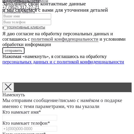
конфиденциальности
ПОДАРОЧНЫЕ СЕРТИФИКАТЫ
Заполните свои контактные данные
+7 (952) 317-27-21
и мы свяжемся с вами для уточнения деталей
Публичная оферта
2024 ВСЕ ПРАВА ЗАЩИЩЕНЫ
ВАКАНСИИ
КОРПОРАТИВНЫЕ КЛИЕНТЫ
Я даю согласие на обработку персональных данных и
соглашаюсь с
политикой конфиденциальности
и условиями
обработки информации
отправить
Нажимая «намекнуть», я соглашаюсь на обработку
персональных данных и с
политикой конфиденциальности
Намекнуть
Мы отправим сообщение/письмо с намёком о подарке
именно с теми параметрами, что вы указали
Кто намекает имя*
Кто намекает телефон*