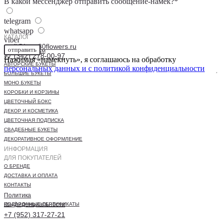
В какой мессенджер отправить сообщение-намек?*
telegram
whatsapp
КАТАЛОГ
viber
mail@buro30flowers.ru
отправить
INSTAGRAM
+7 (342) 278-00-97
Нажимая «намекнуть», я соглашаюсь на обработку
АВТОРСКИЕ БУКЕТЫ
персональных данных и с
политикой конфиденциальности
БОЛЬШИЕ БУКЕТЫ
МОНО БУКЕТЫ
КОРОБКИ И КОРЗИНЫ
ЦВЕТОЧНЫЙ БОКС
ДЕКОР И КОСМЕТИКА
ЦВЕТОЧНАЯ ПОДПИСКА
СВАДЕБНЫЕ БУКЕТЫ
ДЕКОРАТИВНОЕ ОФОРМЛЕНИЕ
ИНФОРМАЦИЯ
ДЛЯ ПОКУПАТЕЛЕЙ
О БРЕНДЕ
ДОСТАВКА И ОПЛАТА
КОНТАКТЫ
Политика
конфиденциальности
ПОДАРОЧНЫЕ СЕРТИФИКАТЫ
+7 (952) 317-27-21