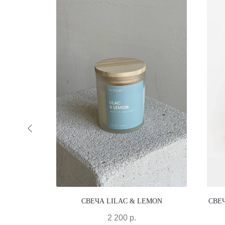
 DAY"
СВЕЧА LILAC & LEMON
СВЕЧ
2 200
р.